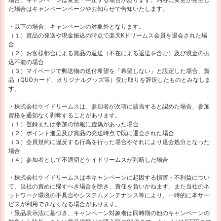
た場合はキャンペーンページやお知らせで告知いたします。
・以下の場合、キャンペーンの対象外となります。
（１）賞品の発送や現金振込の時点で楽天Kドリームス会員を退会された場
合
（２）お客様都合による賞品の返送（不在による返送を含む）及び現金の振
込不能の場合
（３）マイページで郵送物の送付希望を「希望しない」と設定した場合、賞
品（QUOカード、オリジナルグッズ等）受け取りを辞退したものとみなしま
す。
・株式会社ケイドリームスは、参加者が次項に該当すると認めた場合、参加
資格を通知なく剥奪することがあります。
（１）登録または参加の情報に虚偽があった場合
（２）ポイント進呈及び賞品の発送時点で既に退会された場合
（３）会員規約に違反する行為を行った場合やそれにより退会処分となった
場合
（４）参加者として不適切とケイドリームスが判断した場合
・株式会社ケイドリームスは本キャンペーンに起因する損害・不利益につい
て、当社の責めに帰すべき場合を除き、責任を負いかねます。また当社のネ
ットワーク環境の不具合やシステムメンテナンス等により、一時的に本サー
ビスが利用できなくなる場合があります。
・景品表示法に基づき、キャンペーン対象者は同時期の他のキャンペーンの