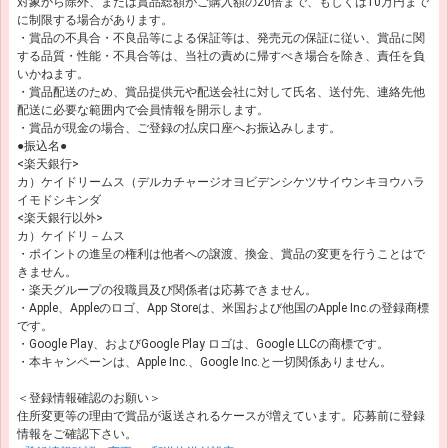
対象から除外、または賞品総額がご購入額の20倍まで、もしくは10万円まで
に制限する場合があります。
・賞品の不具合・不良品等による保証等は、発売元の保証に従い、賞品に関
する品質・性能・不具合等は、当社の責めに帰すべき場合を除き、責任を負
いかねます。
・賞品配送のため、賞品提供元や配送会社に対して氏名、送付先、連絡先他
配送に必要な範囲内で会員情報を開示します。
・賞品が現金の場合、ご登録の払戻口座へお振込みします。
●振込名●
<楽天銀行>
カ）ケイドリームス（デルカチャージオヨビデンシケツサイウンキヨウハラ
イモドシキンダ
<楽天銀行以外>
カ）ケイドリ－ムス
・ポイントの進呈の権利は他者への譲渡、換金、賞品の変更を行うことはで
きません。
・楽天グループの役職員及び関係者は応募できません。
・Apple、Appleのロゴ、App Storeは、米国および他国のApple Inc.の登録商標
です。
・Google Play、およびGoogle Play ロゴは、Google LLCの商標です。
・本キャンペーンは、Apple Inc.、Google Inc.と一切関係ありません。
＜登録情報確認のお願い＞
住所変更等の理由で賞品が返送されるケースが増えています。応募前に登録
情報をご確認下さい。