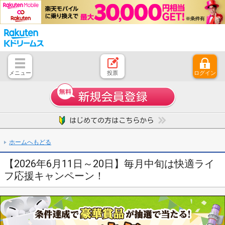
メニュー
投票
ログイン
とじる
ホーム
はじめての方へ
競輪レース情報・結果
レース開催スケジュール
注目開催レース
キャンペーン一覧
よくある質問
お問い合わせ
ご意見、ご要望
ホームへもどる
【2026年6月11日～20日】毎月中旬は快適ライ
フ応援キャンペーン！