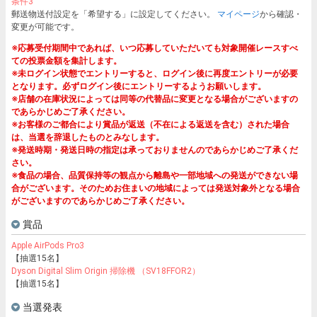
条件3
郵送物送付設定を「希望する」に設定してください。
マイページ
から確認・
変更が可能です。
※応募受付期間中であれば、いつ応募していただいても対象開催レースすべ
ての投票金額を集計します。
※未ログイン状態でエントリーすると、ログイン後に再度エントリーが必要
となります。必ずログイン後にエントリーするようお願いします。
※店舗の在庫状況によっては同等の代替品に変更となる場合がございますの
であらかじめご了承ください。
※お客様のご都合により賞品が返送（不在による返送を含む）された場合
は、当選を辞退したものとみなします。
※発送時期・発送日時の指定は承っておりませんのであらかじめご了承くだ
さい。
※食品の場合、品質保持等の観点から離島や一部地域への発送ができない場
合がございます。そのためお住まいの地域によっては発送対象外となる場合
がございますのであらかじめご了承ください。
賞品
Apple AirPods Pro3
【抽選15名】
Dyson Digital Slim Origin 掃除機 （SV18FFOR2）
【抽選15名】
当選発表