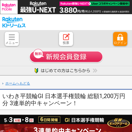
メニュー
投票
ログイン
とじる
ホーム
はじめての方へ
競輪レース情報・結果
レース開催スケジュール
注目開催レース
キャンペーン一覧
よくある質問
お問い合わせ
ご意見、ご要望
ホームへもどる
いわき平競輪GI 日本選手権競輪 総額1,200万円
分 3連単的中キャンペーン！