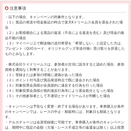
注意事項
・以下の場合、キャンペーンの対象外となります。
（１）賞品の発送や現金振込の時点で楽天Kドリームス会員を退会された場
合
（２）お客様都合による賞品の返送（不在による返送を含む）及び現金の振
込不能の場合
（３）マイページ上で郵送物の送付希望を「希望しない」と設定した方は、
プレゼント（QUOカード、オリジナルグッズ等送付物）受け取りを辞退した
ものとみなします。
・株式会社ケイドリームスは、参加者が次項に該当すると認めた場合、参加
資格を通知なく剥奪することがあります。
（１）登録または参加の情報に虚偽があった場合
（２）ポイント付与及び賞品発送時点で既に退会された場合
（３）対象投票会員様が会員規約に違反する行為を行った場合
（４）対象投票会員様が規約違反行為等により退会処分となった場合
（５）その他参加者として不適切とケイドリームスが判断した場合
・キャンペーンは予告なく変更・終了する場合があります。車券購入が条件
のキャンペーンでは、レースの中止・順延時には、対象日も順延となりま
す。
・デルカチャージは会員登録後に可能です。車券購入が条件のキャンペーン
は、期間中に指定の金額（欠場・レース不成立等の返還金は除く）以上投票