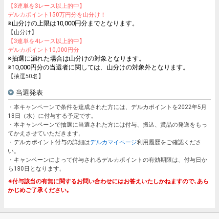
【3連単を3レース以上的中】
デルカポイント150万円分を山分け！
※山分けの上限は10,000円分までとなります。
【山分け】
【3連単を4レース以上的中】
デルカポイント10,000円分
※抽選に漏れた場合は山分けの対象となります。
※10,000円分の当選者に関しては、山分けの対象外となります。
【抽選50名】
当選発表
・本キャンペーンで条件を達成された方には、デルカポイントを2022年5月
18日（水）に付与する予定です。
・本キャンペーンで抽選に当選された方には付与、振込、賞品の発送をもっ
てかえさせていただきます。
・デルカポイント付与の詳細は
デルカマイページ
利用履歴をご確認くださ
い。
・キャンペーンによって付与されるデルカポイントの有効期限は、付与日か
ら180日となります。
※付与該当の有無に関するお問い合わせにはお答えいたしかねますので､あら
かじめご了承ください｡