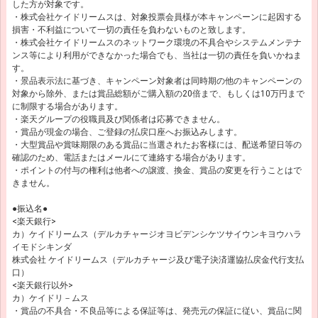
した方が対象です。
・株式会社ケイドリームスは、対象投票会員様が本キャンペーンに起因する
損害・不利益について一切の責任を負わないものと致します。
・株式会社ケイドリームスのネットワーク環境の不具合やシステムメンテナ
ンス等により利用ができなかった場合でも、当社は一切の責任を負いかねま
す。
・景品表示法に基づき、キャンペーン対象者は同時期の他のキャンペーンの
対象から除外、または賞品総額がご購入額の20倍まで、もしくは10万円まで
に制限する場合があります。
・楽天グループの役職員及び関係者は応募できません。
・賞品が現金の場合、ご登録の払戻口座へお振込みします。
・大型賞品や賞味期限のある賞品に当選されたお客様には、配送希望日等の
確認のため、電話またはメールにて連絡する場合があります。
・ポイントの付与の権利は他者への譲渡、換金、賞品の変更を行うことはで
きません。
●振込名●
<楽天銀行>
カ）ケイドリームス（デルカチャージオヨビデンシケツサイウンキヨウハラ
イモドシキンダ
株式会社 ケイドリームス（デルカチャージ及び電子決済運協払戻金代行支払
口）
<楽天銀行以外>
カ）ケイドリ－ムス
・賞品の不具合・不良品等による保証等は、発売元の保証に従い、賞品に関