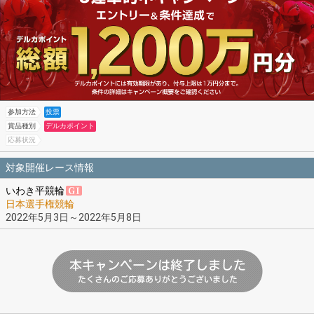
参加方法
投票
賞品種別
デルカポイント
応募状況
対象開催レース情報
いわき平競輪
日本選手権競輪
2022年5月3日～2022年5月8日