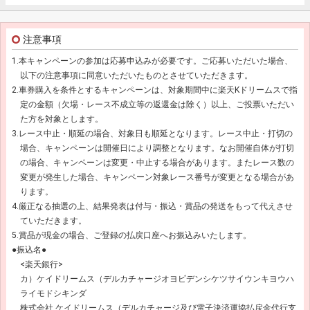
注意事項
1.本キャンペーンの参加は応募申込みが必要です。ご応募いただいた場合、
以下の注意事項に同意いただいたものとさせていただきます。
2.車券購入を条件とするキャンペーンは、対象期間中に楽天Kドリームスで指
定の金額（欠場・レース不成立等の返還金は除く）以上、ご投票いただい
た方を対象とします。
3.レース中止・順延の場合、対象日も順延となります。レース中止・打切の
場合、キャンペーンは開催日により調整となります。なお開催自体が打切
の場合、キャンペーンは変更・中止する場合があります。またレース数の
変更が発生した場合、キャンペーン対象レース番号が変更となる場合があ
ります。
4.厳正なる抽選の上、結果発表は付与・振込・賞品の発送をもって代えさせ
ていただきます。
5.賞品が現金の場合、ご登録の払戻口座へお振込みいたします。
●振込名●
<楽天銀行>
カ）ケイドリームス（デルカチャージオヨビデンシケツサイウンキヨウハ
ライモドシキンダ
株式会社 ケイドリームス（デルカチャージ及び電子決済運協払戻金代行支