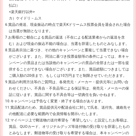
払口）
<楽天銀行以外>
カ）ケイドリ－ムス
6.賞品の発送、現金振込の時点で楽天Kドリームス投票会員を退会された場合
は当選が無効となります。
7.お客様のご都合による賞品の返送（不在による配送業者からの返送を含
む）および現金の振込不能の場合は、当選を辞退したものとみなします。
8.景品表示法に基づき、その他のキャンペーンと重複して当選できない場合
がございます。また、同法に基づき投票金額等の条件によっては、本キャ
ンペーンの景品または当該他のキャンペーンの景品の全部または一部を提
供することができない場合がございます。また、賞品総額につきましては
ご購入額の20倍まで、もしくは10万円までと制限させていただきます。
9.賞品の利用方法等のご質問は、各発売元・メーカー・提供元等にお問い合
わせください。不具合・不良品等による保証等は、発売元・メーカーの保
証に従います。賞品に関する不具合等は一切責任を負いかねます。
10.キャンペーンは予告なく変更・終了する場合があります。
11.賞品配送のため、賞品提供元や配送会社に対して氏名、送付先、連絡先そ
の他配送に必要な範囲内で会員情報を開示いたします。
12.マイページ上で郵送物の送付希望を「希望しない」と設定したお客様は、
賞品、QUOカード、オリジナルグッズ等送付物の受け取りを辞退したもの
とみなします。郵送物等の受け取りを希望する場合は、本キャンペーンの