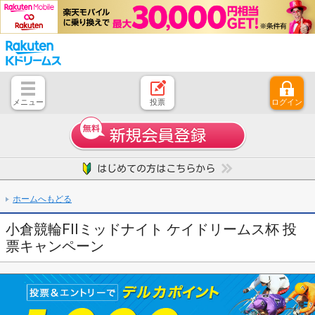
メニュー
投票
ログイン
とじる
ホーム
はじめての方へ
競輪レース情報・結果
レース開催スケジュール
注目開催レース
キャンペーン一覧
よくある質問
お問い合わせ
ご意見、ご要望
ホームへもどる
小倉競輪FIIミッドナイト ケイドリームス杯 投
票キャンペーン