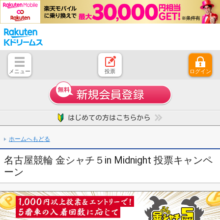
メニュー
投票
ログイン
とじる
ホーム
はじめての方へ
競輪レース情報・結果
レース開催スケジュール
注目開催レース
キャンペーン一覧
よくある質問
お問い合わせ
ご意見、ご要望
ホームへもどる
名古屋競輪 金シャチ５in Midnight 投票キャンペ
ーン