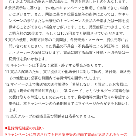
む）および現金の振込不能の場合は、当選を辞退したものとみなします。
8.景品表示法に基づき、その他のキャンペーンと重複して当選できない場合
がございます。また、同法に基づき投票金額等の条件によっては、本キャ
ンペーンの景品または当該他のキャンペーンの景品の全部または一部を提
供することができない場合がございます。また、賞品総額につきましては
ご購入額の20倍まで、もしくは10万円までと制限させていただきます。
9.賞品の使用、利用方法等のご質問は、各発売元・メーカー、提供元等にお
問い合わせください。また賞品の不具合・不良品等による保証等は、発売
元・メーカーの保証に従います。賞品に関する品質・性能・不具合等は一
切責任を負いかねます。
10.キャンペーンは予告なく変更・終了する場合があります。
11.賞品の配送のため、賞品提供元や配送会社に対して氏名、送付先、連絡先
その他配送に必要な範囲内で会員情報を開示いたします。
12.マイページ上で郵送物の送付希望を「希望しない」と設定したお客様は、
賞品（現金の当選通知書含む）、QUOカード、オリジナルグッズ等送付物
の受け取りを辞退したものとみなします。郵送物等の受け取りを希望する
場合は、本キャンペーンの応募期限までにマイページから変更をお願いし
ます。
13.楽天グループの役職員及び関係者は応募できません。
■登録情報確認のお願い
※キャンペーンに当選されても住所変更等の理由で賞品が返送されるケース