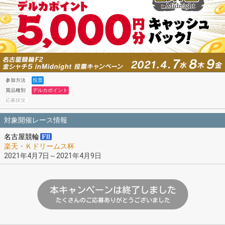
参加方法
投票
賞品種別
デルカポイント
応募状況
対象開催レース情報
名古屋競輪
楽天・Ｋドリームス杯
2021年4月7日～2021年4月9日