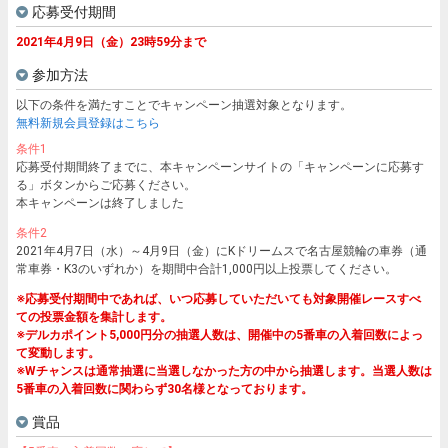
応募受付期間
2021年4月9日（金）23時59分まで
参加方法
以下の条件を満たすことでキャンペーン抽選対象となります。
無料新規会員登録はこちら
条件1
応募受付期間終了までに、本キャンペーンサイトの「キャンペーンに応募す
る」ボタンからご応募ください。
本キャンペーンは終了しました
条件2
2021年4月7日（水）～4月9日（金）にKドリームスで名古屋競輪の車券（通
常車券・K3のいずれか）を期間中合計1,000円以上投票してください。
※応募受付期間中であれば、いつ応募していただいても対象開催レースすべ
ての投票金額を集計します。
※デルカポイント5,000円分の抽選人数は、開催中の5番車の入着回数によっ
て変動します。
※Wチャンスは通常抽選に当選しなかった方の中から抽選します。当選人数は
5番車の入着回数に関わらず30名様となっております。
賞品