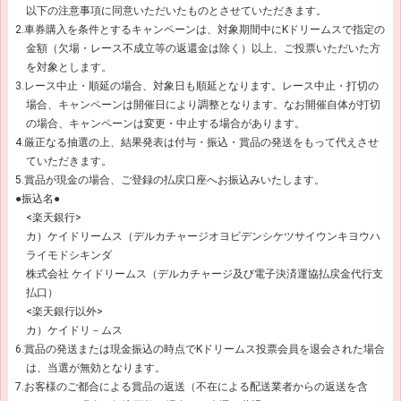
以下の注意事項に同意いただいたものとさせていただきます。
2.車券購入を条件とするキャンペーンは、対象期間中にKドリームスで指定の
金額（欠場・レース不成立等の返還金は除く）以上、ご投票いただいた方
を対象とします。
3.レース中止・順延の場合、対象日も順延となります。レース中止・打切の
場合、キャンペーンは開催日により調整となります。なお開催自体が打切
の場合、キャンペーンは変更・中止する場合があります。
4.厳正なる抽選の上、結果発表は付与・振込・賞品の発送をもって代えさせ
ていただきます。
5.賞品が現金の場合、ご登録の払戻口座へお振込みいたします。
●振込名●
<楽天銀行>
カ）ケイドリームス（デルカチャージオヨビデンシケツサイウンキヨウハ
ライモドシキンダ
株式会社 ケイドリームス（デルカチャージ及び電子決済運協払戻金代行支
払口）
<楽天銀行以外>
カ）ケイドリ－ムス
6.賞品の発送または現金振込の時点でKドリームス投票会員を退会された場合
は、当選が無効となります。
7.お客様のご都合による賞品の返送（不在による配送業者からの返送を含